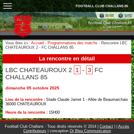
FOOTBALL CLUB CHALLANS 85
Vous êtes ici :
Accueil
-
Programmations des matchs
-
Rencontre LBC
CHATEAUROUX 2 - FC CHALLANS 85
La rencontre en détail
LBC CHATEAUROUX 2
1
-
3
FC
CHALLANS 85
dimanche 05 octobre 2025
Lieu de la rencontre :
Stade Claude Jamet 1 - Allée de Beaumarchais
36000 CHATEAUROUX
Heure de la rencontre :
15H00
Football Club Challans - Tous droits réservés © 2014 |
Contact
|
|
Accès
Contributeurs
| conception
Or Bleu Communication