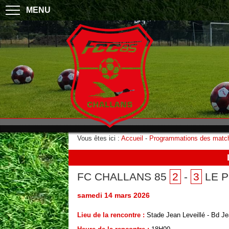
MENU
Vous êtes ici :
Accueil
-
Programmations des matc
FC CHALLANS 85
2
-
3
LE P
samedi 14 mars 2026
Lieu de la rencontre :
Stade Jean Leveillé - Bd 