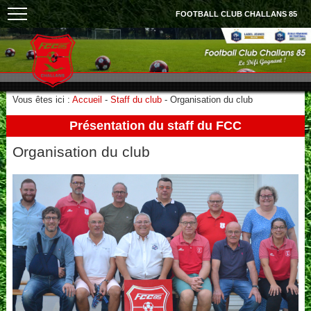
FOOTBALL CLUB CHALLANS 85
Vous êtes ici :
Accueil
-
Staff du club
-
Organisation du club
Présentation du staff du FCC
Organisation du club