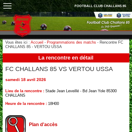
FOOTBALL CLUB CHALLANS 85
Vous êtes ici :
Accueil
-
Programmations des matchs
-
Rencontre FC
CHALLANS 85 - VERTOU USSA
La rencontre en détail
FC CHALLANS 85
VS
VERTOU USSA
samedi 18 avril 2026
Lieu de la rencontre :
Stade Jean Leveillé - Bd Jean Yole 85300
CHALLANS
Heure de la rencontre :
18H00
Plan d'accès