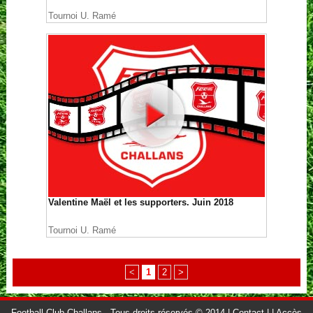
Tournoi U. Ramé
Valentine Maël et les supporters. Juin 2018
Tournoi U. Ramé
<
1
2
>
Football Club Challans - Tous droits réservés © 2014 |
Contact
|
|
Accès