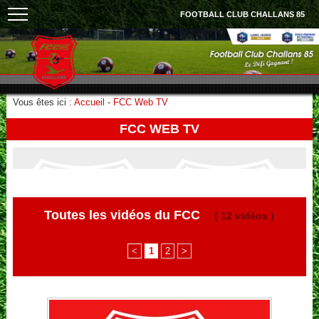
FOOTBALL CLUB CHALLANS 85
Vous êtes ici :
Accueil
-
FCC Web TV
FCC WEB TV
Toutes les vidéos du FCC
( 12 vidéos )
<
1
2
>