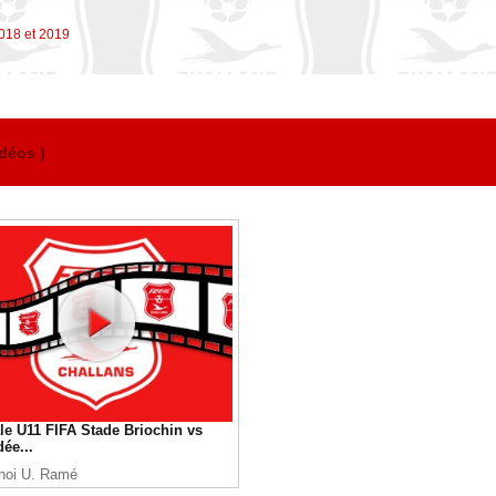
018 et 2019
idéos )
le U11 FIFA Stade Briochin vs
ée...
noi U. Ramé