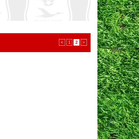
<
1
2
>