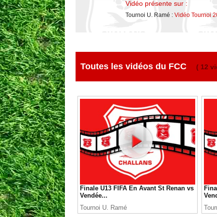
Vidéo présente sur :
Tournoi U. Ramé :
Vidéo Tournoi 2
Toutes les vidéos du FCC
( 12 v
Finale U13 FIFA En Avant St Renan vs
Fina
Vendée...
Vend
Tournoi U. Ramé
Tour