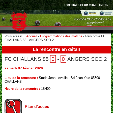
FOOTBALL CLUB CHALLANS 85
Vous êtes ici :
Accueil
-
Programmations des matchs
-
Rencontre FC
CHALLANS 85 - ANGERS SCO 2
La rencontre en détail
FC CHALLANS 85
0
-
0
ANGERS SCO 2
samedi 07 février 2026
Lieu de la rencontre :
Stade Jean Leveillé - Bd Jean Yole 85300
CHALLANS
Heure de la rencontre :
18H00
Plan d'accès